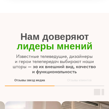
Собственная
доставка
Точно в срок, без повреждений
и с гарантией
Европейские ткани
и немецкая фурнитура
Надёжность, эстетика и срок службы
до 12 лет
Циклы открытий — более 25 000
Отзывы звезд медиа
Отзывы клиентов
Команда
с опытом от 7 лет
Консультации, замеры и установка —
на высшем уровне