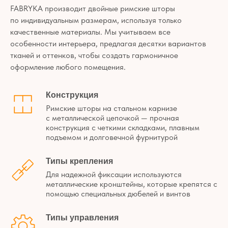
Наши
FABRYKA производит двойные римские шторы
реализованные
по индивидуальным размерам, используя только
проекты
Показываем, как шторы Fabryka
качественные материалы. Мы учитываем все
решают задачи клиентов
—
особенности интерьера, предлагая десятки вариантов
в интерьере, а не в теории
тканей и оттенков, чтобы создать гармоничное
оформление любого помещения.
Конструкция
Римские шторы на стальном карнизе
с металлической цепочкой — прочная
конструкция с четкими складками, плавным
подъемом и долговечной фурнитурой
Типы крепления
Для надежной фиксации используются
металлические кронштейны, которые крепятся с
помощью специальных дюбелей и винтов
Типы управления