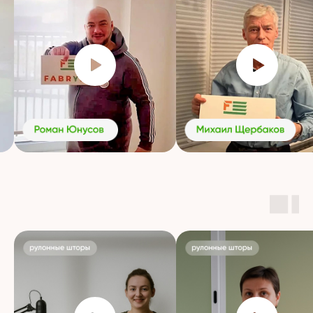
Знаем все тонкости работы, уделяем
внимание каждой детали
Индивидуальный
подход
Никакого «впрок». Только под заказ —
с учетом архитектуры окна, освещенности,
стиля помещения
Шторы, которые
служат годами
Не просто покупка, а надежное решение
на долгие годы
Поддержка после покупки