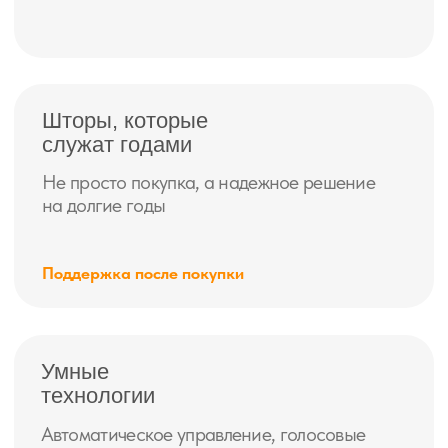
spb.ru
ГЛАВНАЯ
ШТОРЫ
О нас
Рулонные шторы
Акции
Жалюзи
Контакты
Римские шторы
Плиссе
Умные шторы
Каталог тканей
ПОМОЩЬ
Договор-оферта
Политика конфиденциальности
Согласие на обработку данных
© 2008–2025 г. ИП Кетруш Даниел
Все права защищены.
Публикация материалов сайта на других ресурсах запрещена!
ИНН 592112270232
ОГРН 323508100342116г.