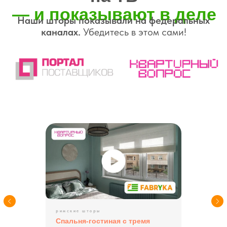
06
Нам доверяют
лидеры мнений
Известные телеведущие, дизайнеры
и герои телепередач выбирают наши
шторы
— за их внешний вид, качество
и функциональность
римские шторы
Спальня-гостиная с тремя