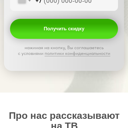
сколько стоит весь проект
04
Изготовление
на нашем производстве
Ваш заказ передаётся в работу. Никаких
посредников.
Контроль качества
— на каждом этапе
05
Установка
в удобное время
Опытные мастера аккуратно и быстро
установят шторы.
Чисто, точно, надёжно