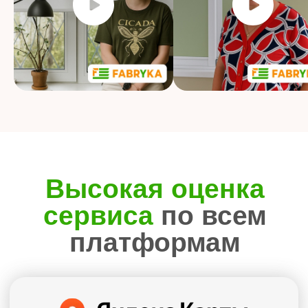
Умные
технологии
Автоматическое управление, голосовые
команды, блэкаут и димаут полотна
Воплощаем любое решение
Удобная
оплата
Наличными или картой
при заключении договора
Безнал для юр. лиц