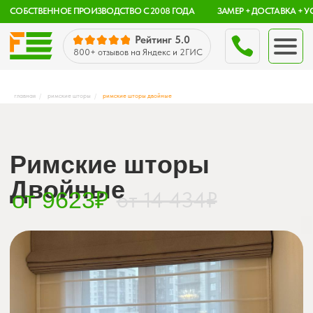
CОБСТВЕННОЕ ПРОИЗВОДСТВО С 2008 ГОДА
ЗАМЕР + ДОСТАВКА + УСТАНОВКА — «ПОД КЛЮЧ» С Г
Рейтинг 5.0
800+ отзывов
на Яндекс и 2ГИС
главная
/
римские шторы
/
римские шторы двойные
Римские шторы
spb.ru
Двойные
от 9623₽
от 14 434₽
Санкт-Петербу
ежедневно с 9:00 до 2