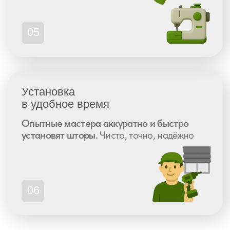
Почему Fabryka
— выбор тех, кто
ценит качество
и точность
С 2008 года мы создаём индивидуальные
решения, которые работают и радуют годами
Собственное
производство
Петербург, 7—10 дней от замера
до установки
Изготовили свыше 150.000 штор