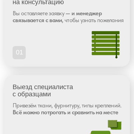
Высокая оценка
сервиса
по всем
платформам
Рейтинг 5.0
359 отзывов
Рейтинг 4.9
268 отзывов