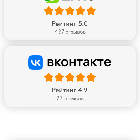
частью дизайна —
текстура, рисунок,
фотопечать
Посмотрите каталог и оставьте заявку —
привезем образцы прямо к вам и подскажем,
что подойдет именно вашему дому
Перейти в каталог
Подарки и
скидки —
только сейчас
Подушка
при заказе 2 римских штор