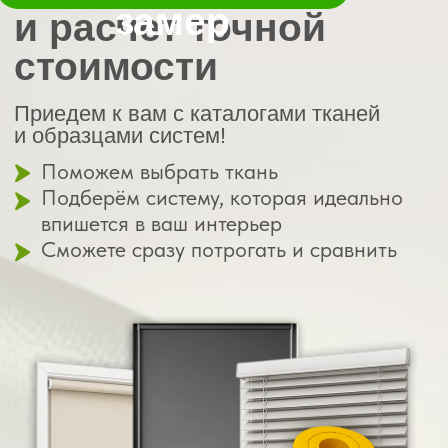
Ваш путь — от
до готового
идеи
результата
Заявка
на консультацию
Вы оставляете заявку
— и менеджер
связывается с вами,
чтобы узнать пожелания
01
Выезд специалиста
с образцами
Привезём ткани, фурнитуру, типы креплений.