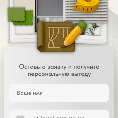
Всё можно потрогать и сравнить на месте
02
Помощь
в подборе
Мы учитываем: интерьер, освещённость,
цели (декор, затемнение, защита).
Подбираем решения, которые
действительно подойдут
03
Замер и точный
расчёт стоимости
Без скрытых цен — вы сразу узнаете,