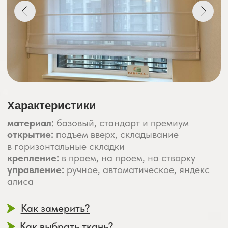
Характеристики
материал:
базовый, стандарт и премиум
открытие:
подъем вверх, складывание
в горизонтальные складки
крепление:
в проем, на проем, на створку
управление:
ручное, автоматическое, яндекс
алиса
Как замерить?
Как выбрать ткань?
Более 1000 тканей
на выбор
Срок эксплуатации наших штор
около 8–12 лет
ЗАМЕР + ДОСТАВКА +
УСТАНОВКА
– «ПОД КЛЮЧ» С
ГАРАНТИЕЙ!