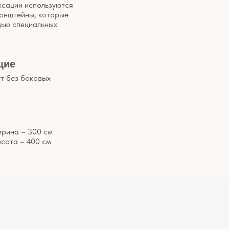
ксации используются
ронштейны, которые
щью специальных
щие
т без боковых
рина – 300 см
сота – 400 см