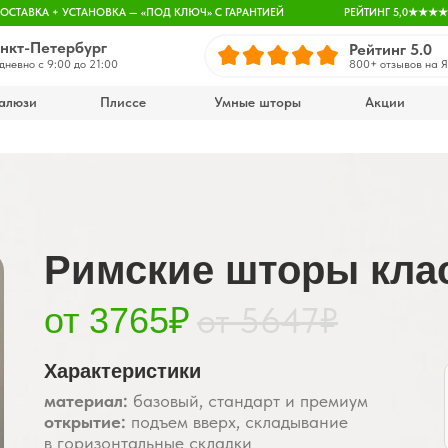
ДОСТАВКА + УСТАНОВКА — «ПОД КЛЮЧ» С ГАРАНТИЕЙ
РЕЙТИНГ 5,0★★★★
нкт-Петербург
Рейтинг 5.0
дневно с 9:00 до 21:00
800+ отзывов
на 
алюзи
Плиссе
Умные шторы
Акции
Римские шторы кла
от 5647₽
от 3765₽
Характеристики
материал:
базовый, стандарт и премиум
открытие:
подъем вверх, складывание
в горизонтальные складки