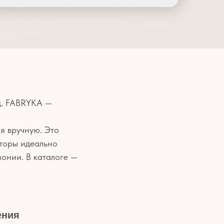
д. FABRYKA —
я вручную. Это
Шторы идеально
монии. В каталоге —
ения