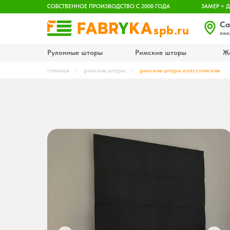
CОБСТВЕННОЕ ПРОИЗВОДСТВО С 2008 ГОДА
ЗАМЕР + 
Са
spb.ru
еже
Рулонные шторы
Римские шторы
Ж
главная
/
римские шторы
/
римские шторы классические