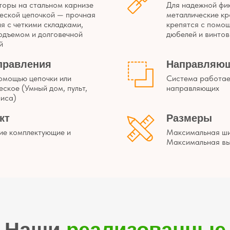
торы на стальном карнизе
Для надежной фи
ческой цепочкой — прочная
металлические к
я с четкими складками,
крепятся с помо
одъемом и долговечной
дюбелей и винтов
й
правления
Направляю
помощью цепочки или
Система работае
ское (Умный дом, пульт,
направляющих
лиса)
кт
Размеры
ие комплектующие и
Максимальная ши
ы
Максимальная вы