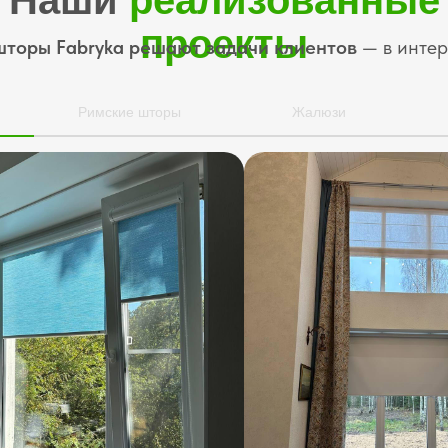
Наши
реализованные
проекты
шторы Fabryka решают задачи клиентов
— в интер
ы
Римские шторы
Жалюзи