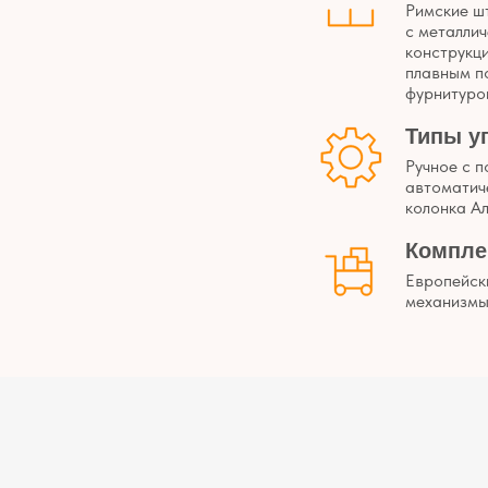
Римские ш
с металли
конструкци
плавным п
фурнитуро
Типы у
Ручное с 
автоматиче
колонка А
Компле
Европейск
механизм