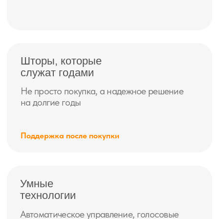
spb.ru
ГЛАВНАЯ
ШТОРЫ
О нас
Рулонные шторы
Акции
Жалюзи
Контакты
Римские шторы
Плиссе
Умные шторы
Каталог тканей
ПОМОЩЬ
Договор-оферта
Политика конфиденциальности
Согласие на обработку данных
© 2008–2025 г. ИП Кетруш Даниел
Все права защищены.
Публикация материалов сайта на других ресурсах запрещена!
ИНН 592112270232
ОГРН 323508100342116г.