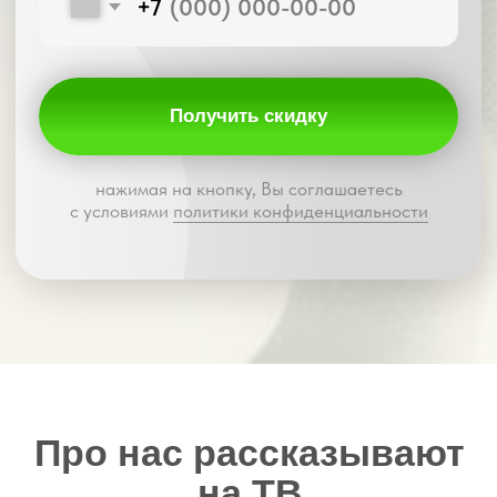
сколько стоит весь проект
04
Изготовление
на нашем производстве
Ваш заказ передаётся в работу. Никаких
посредников.
Контроль качества
— на каждом этапе
05
Установка
в удобное время
Опытные мастера аккуратно и быстро
установят шторы.
Чисто, точно, надёжно