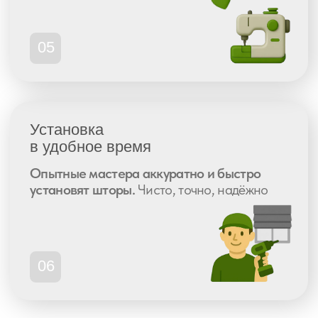
Почему Fabryka
— выбор тех, кто
ценит качество
и точность
С 2008 года мы создаём индивидуальные
решения, которые работают и радуют годами
Собственное
производство
Петербург, 7—10 дней от замера
до установки
Изготовили свыше 150.000 штор