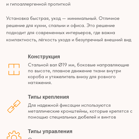
Наши
и гипоаллергенной пропиткой
реализованные
проекты
Установка быстрая, уход — минимальный. Отличное
Показываем, как шторы Fabryka
решают задачи клиентов
—
решение для кухни, спальни и офиса. Это решение
в интерьере, а не в теории
подходит для современных интерьеров, где важна
компактность, лёгкость ухода и безупречный внешний вид
Конструкция
Стальной вал Ø19 мм, боковые направляющие
по высоте, плавное движение ткани внутри
короба и утяжелитель внизу для ровного
натяжения.
Типы крепления
Для надежной фиксации используются
металлические кронштейны, которые крепятся с
помощью специальных дюбелей и винтов
Типы управления