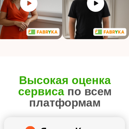
Умные
технологии
Автоматическое управление, голосовые
команды, блэкаут и димаут полотна
Воплощаем любое решение
Удобная
оплата
Наличными или картой
при заключении договора
Безнал для юр. лиц