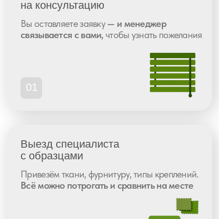
Высокая оценка
сервиса
по всем
платформам
Рейтинг 5.0
359 отзывов
Рейтинг 4.9
268 отзывов