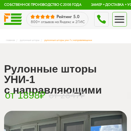
CОБСТВЕННОЕ ПРОИЗВОДСТВО С 2008 ГОДА
ЗАМЕР + ДОСТАВКА + УСТАНОВКА — «ПОД КЛЮЧ» С Г
Рейтинг 5.0
800+ отзывов
на Яндекс и 2ГИС
главная
/
рулонные шторы
/
рулонные шторы уни-1 с направляющими
Рулонные шторы
spb.ru
УНИ-1
с направляющими
от 1898₽
от 2847₽
Санкт-Петербу
ежедневно с 9:00 до 2