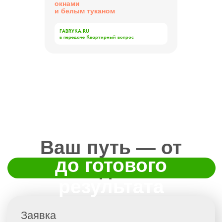
окнами
и белым туканом
FABRYKA.RU
в передаче Квартирный вопрос