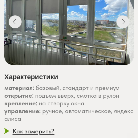
Характеристики
материал:
базовый, стандарт и премиум
открытие:
подъем вверх, смотка в рулон
крепление:
на створку окна
управление:
ручное, автоматическое, яндекс
алиса
Как замерить?
Как выбрать ткань?
Более 1000 тканей
на выбор
Срок эксплуатации наших штор
около 8–12 лет
ЗАМЕР + ДОСТАВКА +
УСТАНОВКА
– «ПОД КЛЮЧ» С
ГАРАНТИЕЙ!