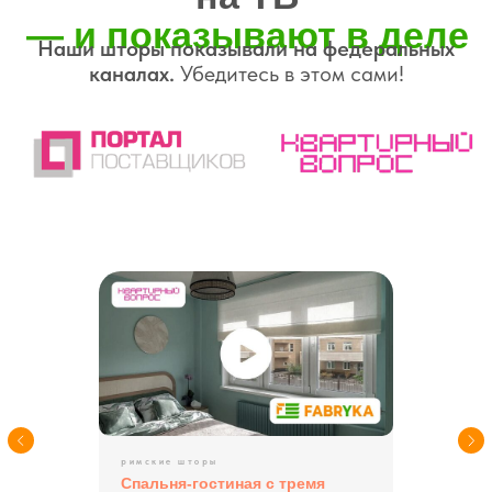
06
Нам доверяют
лидеры мнений
Известные телеведущие, дизайнеры
и герои телепередач выбирают наши
шторы
— за их внешний вид, качество
и функциональность
римские шторы
Спальня-гостиная с тремя