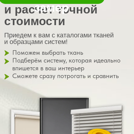
Ваш путь — от
до готового
идеи
результата
Заявка
на консультацию
Вы оставляете заявку
— и менеджер
связывается с вами,
чтобы узнать пожелания
01
Выезд специалиста
с образцами
Привезём ткани, фурнитуру, типы креплений.