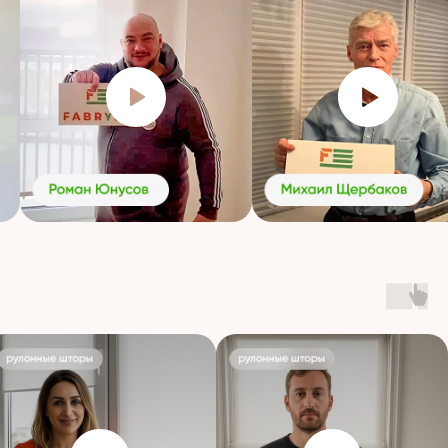
Знаем все тонкости работы, уделяем
внимание каждой детали
Индивидуальный
подход
Никакого «впрок». Только под заказ —
с учетом архитектуры окна, освещенности,
стиля помещения
Шторы, которые
служат годами
Не просто покупка, а надежное решение
на долгие годы
Поддержка после покупки