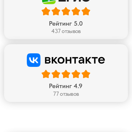
частью дизайна —
текстура, рисунок,
фотопечать
Посмотрите каталог и оставьте заявку —
привезем образцы прямо к вам и подскажем,
что подойдет именно вашему дому
Перейти в каталог
Подарки и
скидки —
только сейчас
Подушка