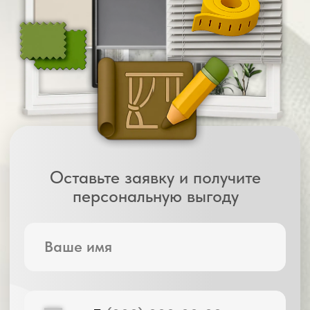
Всё можно потрогать и сравнить на месте
02
Помощь
в подборе
Мы учитываем: интерьер, освещённость,
цели (декор, затемнение, защита).
Подбираем решения, которые
действительно подойдут
03
Замер и точный
расчёт стоимости
Без скрытых цен — вы сразу узнаете,