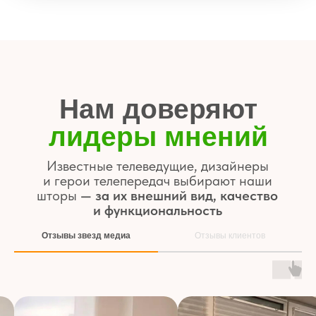
Собственная
доставка
Точно в срок, без повреждений
и с гарантией
Европейские ткани
и немецкая фурнитура
Надёжность, эстетика и срок службы
до 12 лет
Циклы открытий — более 25 000
Отзывы звезд медиа
Отзывы клиентов
Команда
с опытом от 7 лет
Консультации, замеры и установка —
на высшем уровне