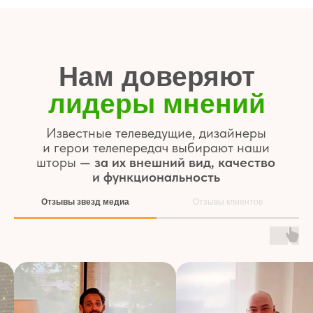
Точно в срок, без повреждений
и с гарантией
Европейские ткани
и немецкая фурнитура
Надёжность, эстетика и срок службы
до 12 лет
Циклы открытий — более 25 000
Отзывы звезд медиа
Отзывы клиентов
Команда
с опытом от 7 лет
Консультации, замеры и установка —
на высшем уровне
Знаем все тонкости работы, уделяем
внимание каждой детали