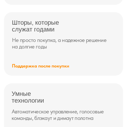
ГЛАВНАЯ
ШТОРЫ
О нас
Рулонные шторы
Акции
Жалюзи
Контакты
Римские шторы
Плиссе
Умные шторы
Каталог тканей
ПОМОЩЬ
Договор-оферта
Политика конфиденциальности
Согласие на обработку данных
© 2008–2025 г. ИП Кетруш Даниел
Все права защищены.
Публикация материалов сайта на других ресурсах запрещена!
ИНН 592112270232
ОГРН 323508100342116г.
• Санкт-Петербург, Свеаборгская ул., 10Б, офис 7. (Для
посетителей)