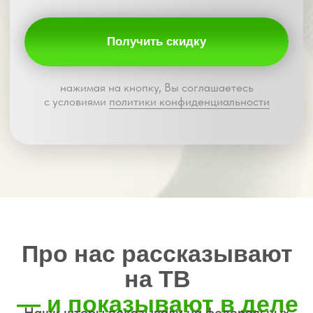
04
Изготовление
на нашем производстве
Ваш заказ передаётся в работу. Никаких
посредников.
Контроль качества
— на каждом этапе
05
Установка
в удобное время
Опытные мастера аккуратно и быстро
установят шторы.
Чисто, точно, надёжно