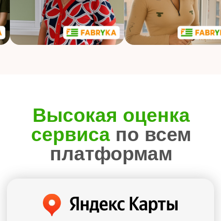
Автоматическое управление, голосовые
команды, блэкаут и димаут полотна
Воплощаем любое решение
Удобная
оплата
Наличными или картой
при заключении договора
Безнал для юр. лиц
Выбирайте,