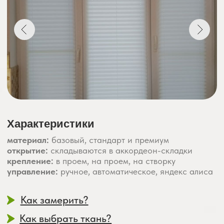
Характеристики
материал:
базовый, стандарт и премиум
открытие:
складываются в аккордеон-складки
крепление:
в проем, на проем, на створку
управление:
ручное, автоматическое, яндекс алиса
Как замерить?
Как выбрать ткань?
Более 1000 тканей
на выбор
Срок эксплуатации наших штор
около 8–12 лет
ЗАМЕР + ДОСТАВКА +
УСТАНОВКА
– «ПОД КЛЮЧ» С
ГАРАНТИЕЙ!