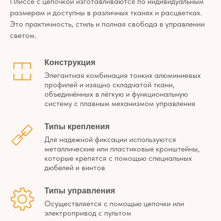
реализованные
Плиссе с цепочкой изготавливаются по индивидуальным
проекты
размерам и доступны в различных тканях и расцветках.
Показываем, как шторы Fabryka
решают задачи клиентов
—
Это практичность, стиль и полная свобода в управлении
в интерьере, а не в теории
светом.
Конструкция
Элегантная комбинация тонких алюминиевых
профилей и изящно складчатой ткани,
объединённых в лёгкую и функциональную
систему с плавным механизмом управления
Типы крепления
Для надежной фиксации используются
металлические или пластиковые кронштейны,
которые крепятся с помощью специальных
дюбелей и винтов
Типы управления
Осуществляется с помощью цепочки или
электропривод с пультом