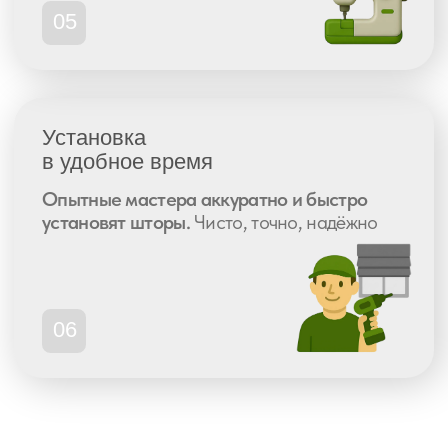
Почему Fabryka
— выбор тех, кто
ценит качество
и точность
С 2008 года мы создаём индивидуальные
решения, которые работают и радуют годами
Собственное
производство
Петербург, 7—10 дней от замера
до установки
Изготовили свыше 150.000 штор
Собственная
доставка