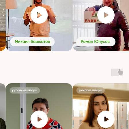
Индивидуальный
подход
Никакого «впрок». Только под заказ —
с учетом архитектуры окна, освещенности,
стиля помещения
Шторы, которые
служат годами
Не просто покупка, а надежное решение
на долгие годы
Поддержка после покупки
Умные
технологии