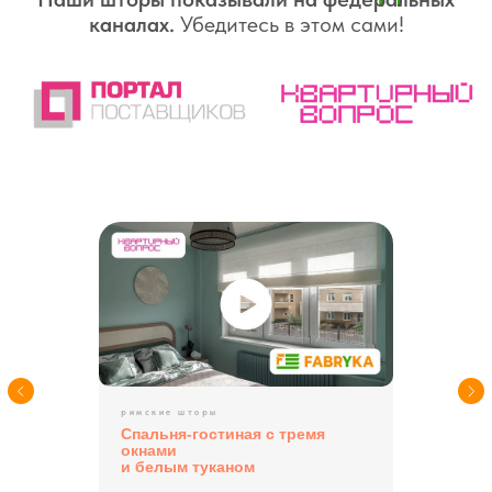
06
Нам доверяют
лидеры мнений
Известные телеведущие, дизайнеры
и герои телепередач выбирают наши
шторы
— за их внешний вид, качество
и функциональность
римские шторы
Спальня-гостиная с тремя
окнами
и белым туканом