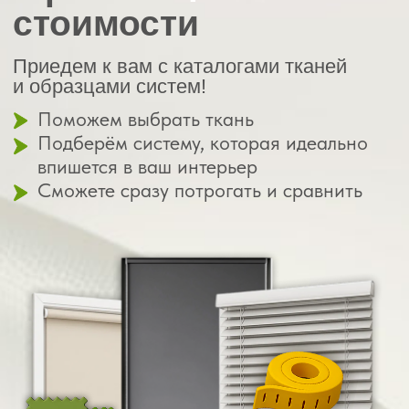
Ваш путь — от
до готового
идеи
результата
Заявка
на консультацию
Вы оставляете заявку
— и менеджер
связывается с вами,
чтобы узнать пожелания
01
Выезд специалиста
с образцами
Привезём ткани, фурнитуру, типы креплений.
Всё можно потрогать и сравнить на месте