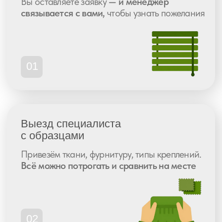
Высокая оценка
сервиса
по всем
платформам
Рейтинг 5.0
359 отзывов
Рейтинг 4.9
268 отзывов