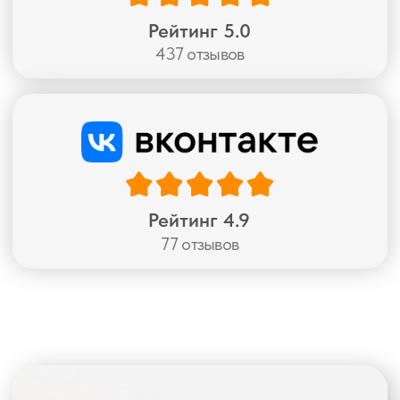
фотопечать
Посмотрите каталог и оставьте заявку —
привезем образцы прямо к вам и подскажем,
что подойдет именно вашему дому
Перейти в каталог
Подарки и
скидки —
только сейчас
Подушка
при заказе 2 римских штор