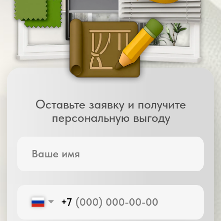
02
Помощь
в подборе
Мы учитываем: интерьер, освещённость,
цели (декор, затемнение, защита).
Подбираем решения, которые
действительно подойдут
03
Замер и точный
расчёт стоимости
Без скрытых цен — вы сразу узнаете,
сколько стоит весь проект