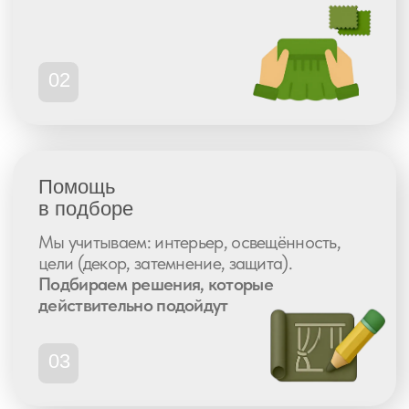
Рейтинг 4.9
77 отзывов
Наши
реализованные
проекты
Показываем, как шторы Fabryka
решают задачи клиентов
—
в интерьере, а не в теории