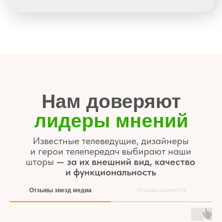
Почему Fabryka
— выбор тех, кто
ценит качество
и точность
С 2008 года мы создаём индивидуальные
решения, которые работают и радуют годами
Собственное
производство
Петербург, 7—10 дней от замера
до установки
Отзывы звезд медиа
Отзывы клиентов
Изготовили свыше 150.000 штор