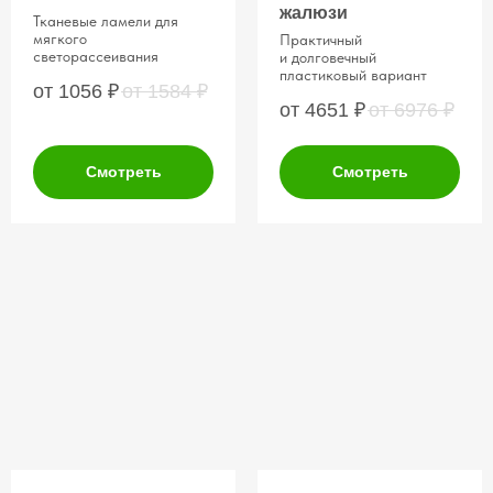
жалюзи
Тканевые ламели для
мягкого
Практичный
светорассеивания
и долговечный
пластиковый вариант
от 1056
₽
от 1584
₽
от 4651
₽
от 6976
₽
Смотреть
Смотреть
Оставьте заявку и получите
персональную выгоду
+7
Получить скидку