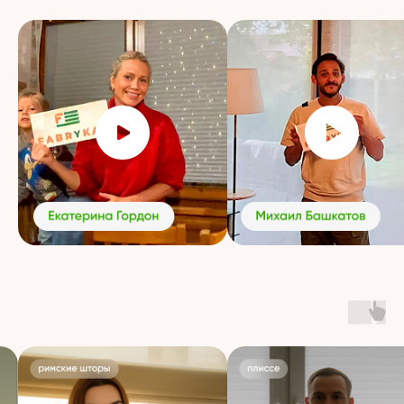
Собственная
доставка
Точно в срок, без повреждений
и с гарантией
Европейские ткани
и немецкая фурнитура
Надёжность, эстетика и срок службы
до 12 лет
Циклы открытий — более 25 000
Команда
с опытом от 7 лет
Консультации, замеры и установка —