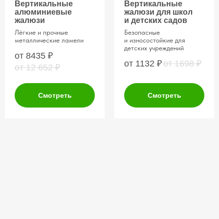
Вертикальные
Вертикальные
алюминиевые
жалюзи для школ
нажимая на кнопку, Вы соглашаетесь
жалюзи
и детских садов
с условиями
политики конфиденциальности
Лёгкие и прочные
Безопасные
металлические ламели
и износостойкие для
детских учреждений
от 8435
₽
от 1132
₽
от 1698
₽
от 12 652
₽
Про нас рассказывают
Смотреть
Смотреть
на ТВ
— и показывают в деле
Наши шторы показывали на федеральных
каналах.
Убедитесь в этом сами!