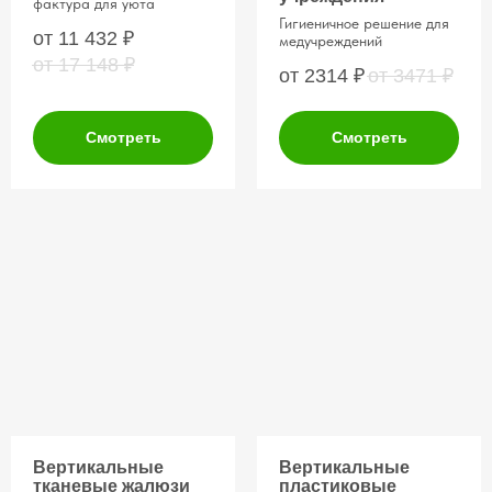
фактура для уюта
Гигиеничное решение для
от 11 432
₽
медучреждений
от 17 148
₽
от 2314
₽
от 3471
₽
Смотреть
Смотреть
Бесплатный
Б
есплатный заме,…
замер
и расчет точной
стоимости
Приедем к вам с каталогами тканей
и образцами систем!
Поможем выбрать ткань
Подберём систему, которая идеально
впишется в ваш интерьер
Сможете сразу потрогать и сравнить
Вертикальные
Вертикальные
тканевые жалюзи
пластиковые