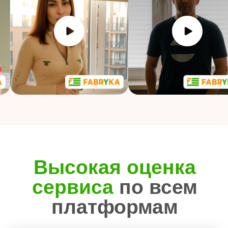
на высшем уровне
Знаем все тонкости работы, уделяем
внимание каждой детали
Индивидуальный
подход
Никакого «впрок». Только под заказ —
с учетом архитектуры окна, освещенности,
стиля помещения
Шторы, которые
служат годами
Не просто покупка, а надежное решение
на долгие годы
Поддержка после покупки