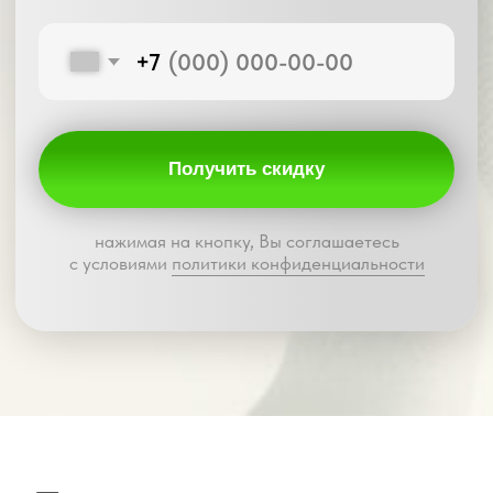
посредников.
Контроль качества
— на каждом этапе
05
Установка
в удобное время
Опытные мастера аккуратно и быстро
установят шторы.
Чисто, точно, надёжно
06