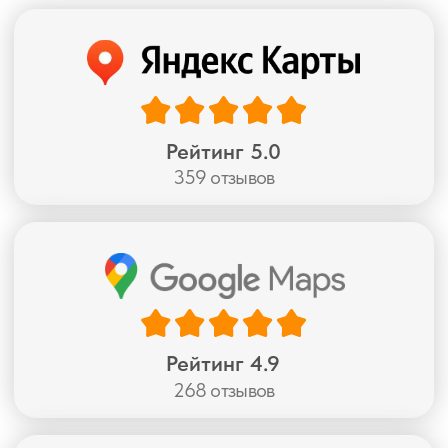
Умные
технологии
Автоматическое управление, голосовые
команды, блэкаут и димаут полотна
Воплощаем любое решение
Удобная
оплата
Наличными или картой
при заключении договора
Безнал для юр. лиц