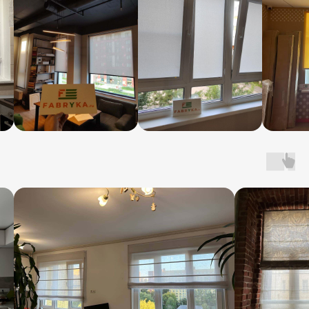
Подберем ткани
с учетом уровня
освещенности
Сделайте шторы
частью дизайна —
текстура, рисунок,
фотопечать
Посмотрите каталог и оставьте заявку —
привезем образцы прямо к вам и подскажем,
что подойдет именно вашему дому
Перейти в каталог