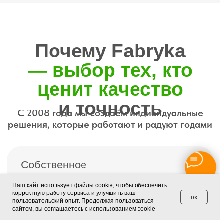
Производство
в
деталях
посмотрите как создаются
ваши шторы
Сертификаты
Наш сайт использует файлы cookie, чтобы обеспечить
корректную работу сервиса и улучшить ваш
ок
качества
пользовательский опыт. Продолжая пользоваться
Все изделия Fabryka
сайтом, вы соглашаетесь с использованием cookie
сертифицированы.
Безопасны,