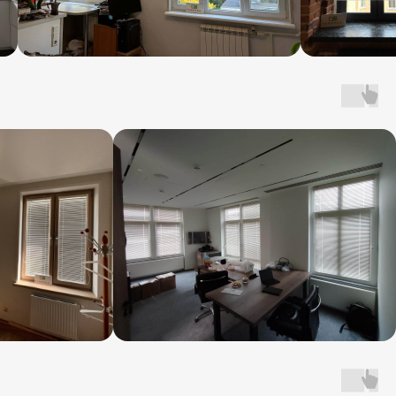
Подарки и
скидки —
только сейчас
Подушка
при заказе 2 римских штор
Купон