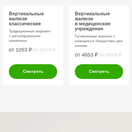
Вертикальные
Вертикальные
жалюзи
жалюзи
классические
в медицинские
учреждения
Традиционный вариант
с регулируемыми
Гигиеничные жалюзи с
ламелями
моющимся покрытием для
клиник
от 1053
₽
от 1579
₽
от 4653
₽
от 6979
₽
Смотреть
Смотреть
Ваш путь — от
до готового
идеи
результата
Заявка
на консультацию