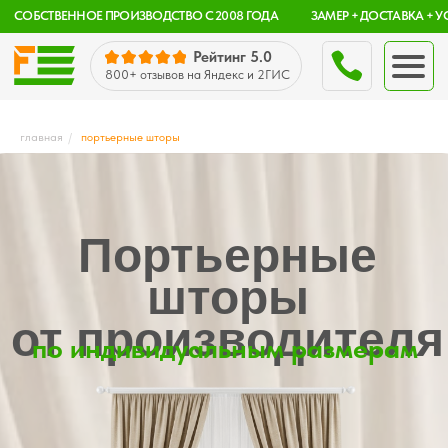
CОБСТВЕННОЕ ПРОИЗВОДСТВО С 2008 ГОДА
ЗАМЕР + ДОСТАВКА + УСТАНОВКА — «ПОД КЛЮЧ» С Г
Рейтинг 5.0
800+ отзывов
на Яндекс и 2ГИС
главная
/
портьерные шторы
Портьерные
spb.ru
шторы
от производителя
Санкт-Петербу
по индивидуальным размерам
ежедневно с 9:00 до 2