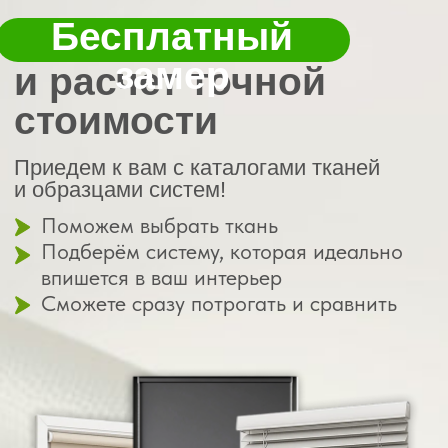
Вы оставляете заявку
— и менеджер
связывается с вами,
чтобы узнать пожелания
01
Выезд специалиста
с образцами
Привезём ткани, фурнитуру, типы креплений.
Всё можно потрогать и сравнить на месте
02
Помощь
в подборе
Мы учитываем: интерьер, освещённость,