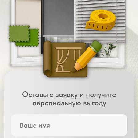
цели (декор, затемнение, защита).
Подбираем решения, которые
действительно подойдут
03
Замер и точный
расчёт стоимости
Без скрытых цен — вы сразу узнаете,
сколько стоит весь проект
04
Изготовление
на нашем производстве
Ваш заказ передаётся в работу. Никаких