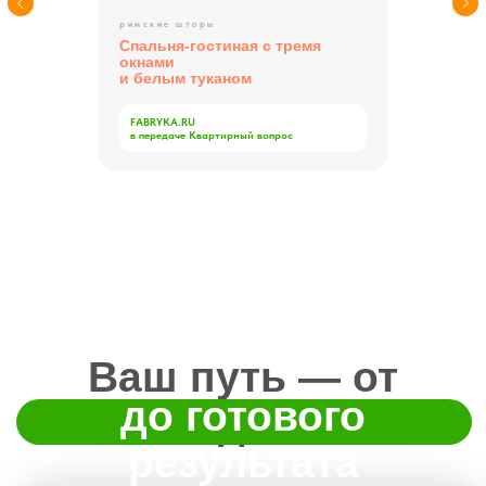
римские шторы
Спальня-гостиная с тремя
окнами
и белым туканом
FABRYKA.RU
в передаче Квартирный вопрос
Высокая оценка
сервиса
по всем
платформам