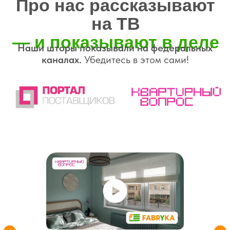
Нам доверяют
лидеры мнений
Известные телеведущие, дизайнеры
и герои телепередач выбирают наши
шторы
— за их внешний вид, качество
и функциональность