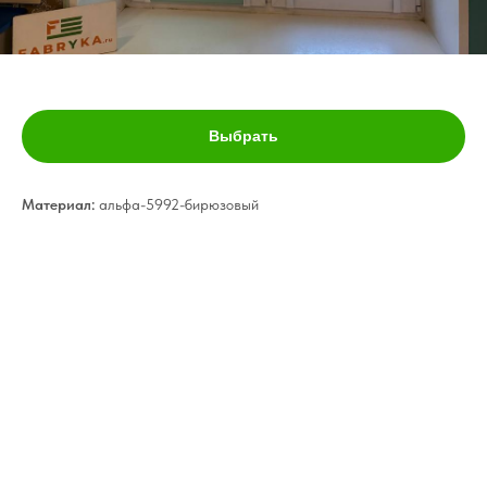
Рулонные шторы- 84
Выбрать
Материал:
альфа-5992-бирюзовый