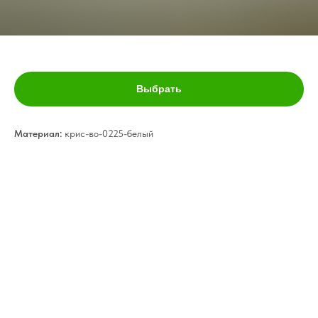
Рулонные шторы- 65
Выбрать
Материал:
крис-во-0225-белый