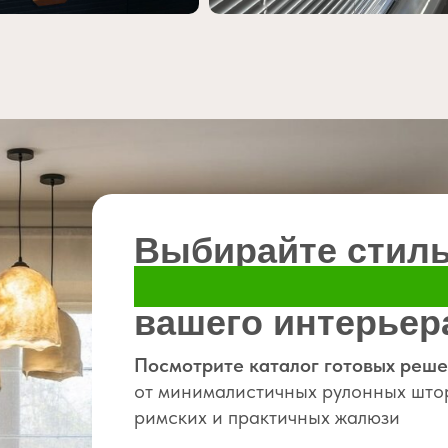
Выбирайте стиль
популярные реш
Выбирайте стиль
вашего интерьер
популярные реш
Посмотрите каталог готовых реш
от минималистичных рулонных штор
для вашего интер
римских и практичных жалюзи