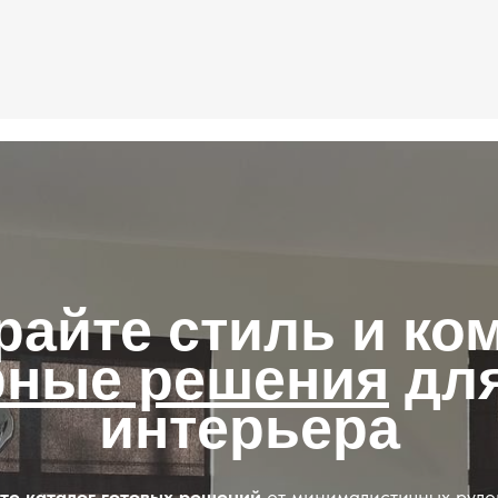
айте стиль и ко
рные решения
для
интерьера
те каталог готовых решений
от минималистичных рул