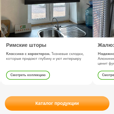
Римские шторы
Жалю
Классика с характером.
Тканевые складки,
Надежно
которые придают глубину и уют интерьеру
Алюминие
ценит фу
Смотреть коллекцию
Смотре
шений
ор до классических
Каталог продукции