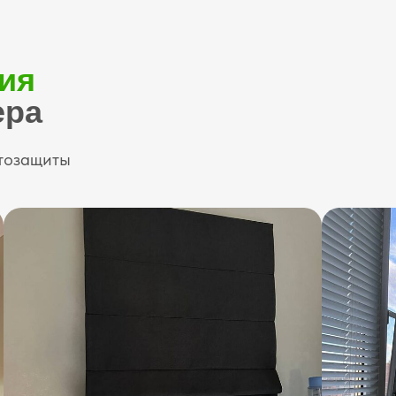
ия
ера
етозащиты
 и комфорт:
ения
ьера