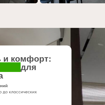
 и комфорт:
ения
для
 и комфорт:
а
ения
ений
 до классических
ьера