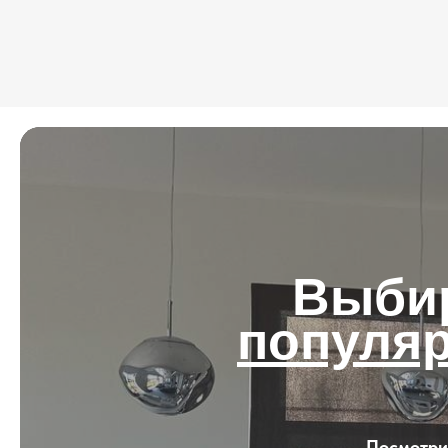
Выбир
популя
Посмотри