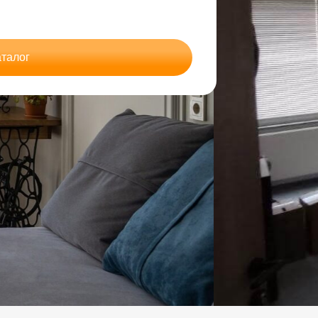
аталог
шений
ор до классических