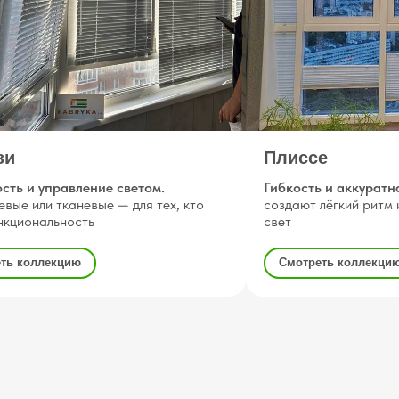
зи
Плиссе
сть и управление светом.
Гибкость и аккуратн
вые или тканевые — для тех, кто
создают лёгкий ритм
нкциональность
свет
ть коллекцию
Смотреть коллекци