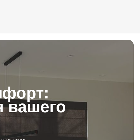
мфорт:
 вашего
онных штор