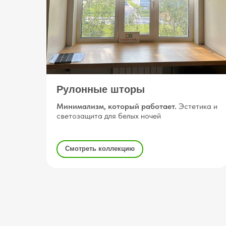
Рулонные шторы
Минимализм, который работает.
Эстетика и
светозащита для белых ночей
Смотреть коллекцию
Посмотрите каталог готовых ре
от минималистичных рулонных шт
римских и практичных жалюзи